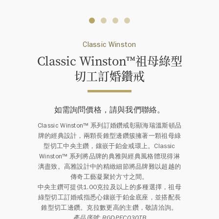
Classic Winston
Classic Winston™祖母綠型
切工訂婚鑽戒
如需詢問價格，請與我們聯絡。
Classic Winston™ 系列訂婚鑽戒彰顯海瑞溫斯頓品
牌的經典設計，兩顆長錐型邊鑽簇擁著一顆祖母綠
型切工中央主鑽，鑲嵌于鉑金戒環上。Classic
Winston™ 系列將品牌的典雅與經典風格體現得淋
漓盡致。高雅設計中的精緻細節將品牌難以超越的
傳奇工藝凝聚於方寸之間。
中央主鑽可提供1.00克拉及以上的多種選擇，祖母
綠型切工訂婚戒指悉心鑲嵌于鉑金底座，並搭配長
錐型切工邊鑽。克拉數更高的主鑽，敬請洽詢。
產品序號: RGDPEC030TB