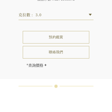
克拉數： 3.0
預約鑑賞
聯絡我們
*查詢價格
海瑞∙溫斯頓先生曾經說過「世間沒有
兩顆相同的鑽石。」 海瑞溫斯頓的每
一件高級珠寶作品也是如此：每個寶
石皆與眾不同而採用獨特鑲嵌方式，
重量和寶石的等級亦不盡相同。如有
疑問，敬請諮詢客戶服務。