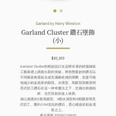
Garland by Harry Winston
Garland Cluster 鑽石墜飾
(小)
$10,100
Garland Cluster的精妙設計在品牌卓著的錦簇鑲嵌
工藝基礎上跳脫出新的突破，將形態曼妙的鑽石以
不同鑲嵌角度組合成充滿藝術感的環圈，並盡可能
地減少鉑金底座的顯現。水滴型、馬眼型與圓形明
亮式切工鑽石在這一神奇魔法之下，交織出精緻純
粹、光芒四射的迷人珠寶。
精心挑選的1顆馬眼型、4顆水滴型和6顆圓形明亮
式切工、重約0.94克拉的鑽石，悉心鑲嵌於鉑金底
座之上。
產品序號: PEDPCLSMOC