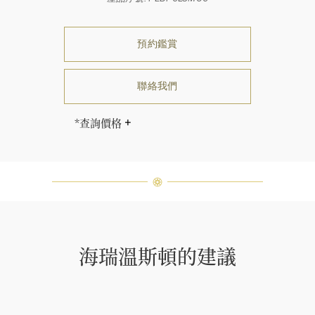
預約鑑賞
聯絡我們
*查詢價格
海瑞∙溫斯頓先生曾經說過「世間沒有
兩顆相同的鑽石。」 海瑞溫斯頓的每
一件高級珠寶作品也是如此：每個寶
石皆與眾不同而採用獨特鑲嵌方式，
重量和寶石的等級亦不盡相同。如有
疑問，敬請諮詢客戶服務。
海瑞溫斯頓的建議