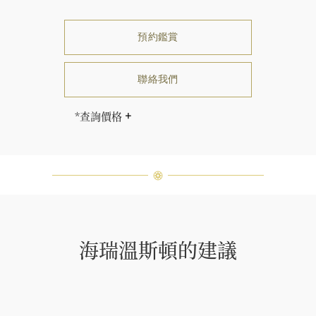
預約鑑賞
聯絡我們
*查詢價格
海瑞∙溫斯頓先生曾經說過「世間沒有
兩顆相同的鑽石。」 海瑞溫斯頓的每
一件高級珠寶作品也是如此：每個寶
石皆與眾不同而採用獨特鑲嵌方式，
重量和寶石的等級亦不盡相同。如有
疑問，敬請諮詢客戶服務。
海瑞溫斯頓的建議