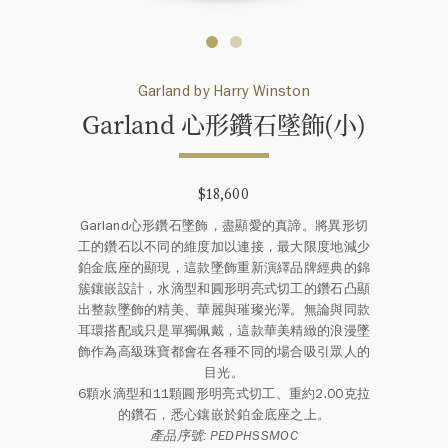
Garland by Harry Winston
Garland 心形鑽石墜飾(小)
$18,600
Garland心形鑽石墜飾，盡顯愛的真諦。將異形切
工的鑽石以不同的維度加以連接，最大限度地減少
鉑金底座的顯現，這款墜飾重新演繹品牌經典的錦
簇鑲嵌設計，水滴型和圓形明亮式切工的鑽石凸顯
出整款墜飾的精美、華麗與璀璨光澤。無論與同款
耳環搭配或只是單獨佩戴，這款華美精緻的浪漫墜
飾作為高級珠寶都會在各種不同的場合吸引眾人的
目光。
6顆水滴型和11顆圓形明亮式切工、重約2.00克拉
的鑽石，悉心鑲嵌於鉑金底座之上。
產品序號: PEDPHSSMOC