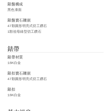
錶盤構成
黑色漆面
錶盤寶石鑲嵌
47顆圓形明亮式切工鑽石
1顆祖母綠型切工鑽石
錶帶
錶帶材質
18K白金
錶扣寶石鑲嵌
47顆圓形明亮式切工鑽石
錶扣
18K白金