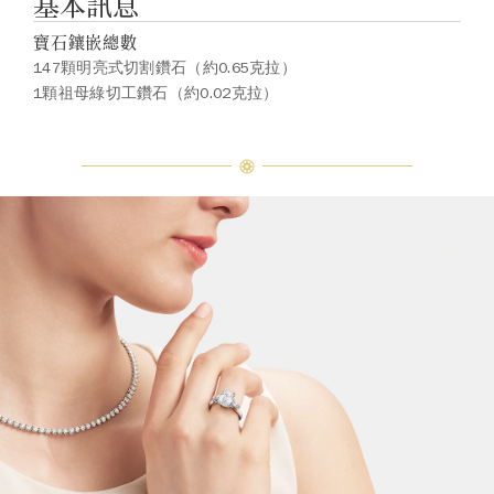
基本訊息
寶石鑲嵌總數
147顆明亮式切割鑽石（約0.65克拉）
1顆祖母綠切工鑽石（約0.02克拉）