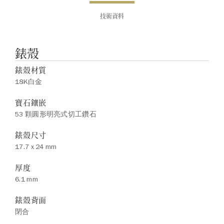
技術資料
錶殼
錶殼材質
18K白金
寶石鑲嵌
53 顆圓形明亮式切工鑽石
錶殼尺寸
17.7 x 24 mm
厚度
6.1 mm
錶殼背面
閉合