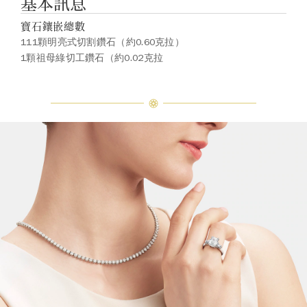
基本訊息
寶石鑲嵌總數
111顆明亮式切割鑽石（約0.60克拉）
1顆祖母綠切工鑽石（約0.02克拉