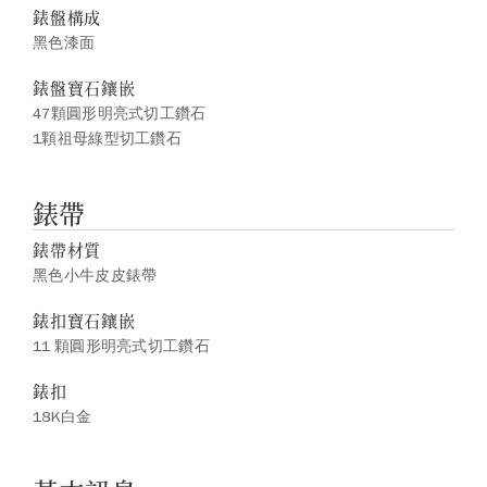
錶盤構成
黑色漆面
錶盤寶石鑲嵌
47顆圓形明亮式切工鑽石
1顆祖母綠型切工鑽石
錶帶
錶帶材質
黑色小牛皮皮錶帶
錶扣寶石鑲嵌
11 顆圓形明亮式切工鑽石
錶扣
18K白金