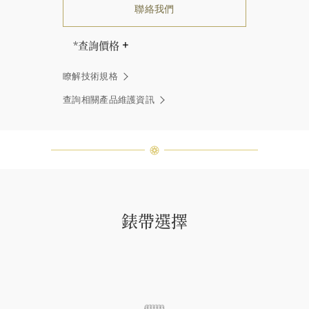
聯絡我們
*查詢價格
海瑞∙溫斯頓先生曾經說過「世間沒有
瞭解技術規格
兩顆相同的鑽石。」 海瑞溫斯頓的每
一件高級珠寶作品也是如此：每個寶
查詢相關產品維護資訊
石皆與眾不同而採用獨特鑲嵌方式，
重量和寶石的等級亦不盡相同。如有
疑問，敬請諮詢客戶服務。
錶帶選擇