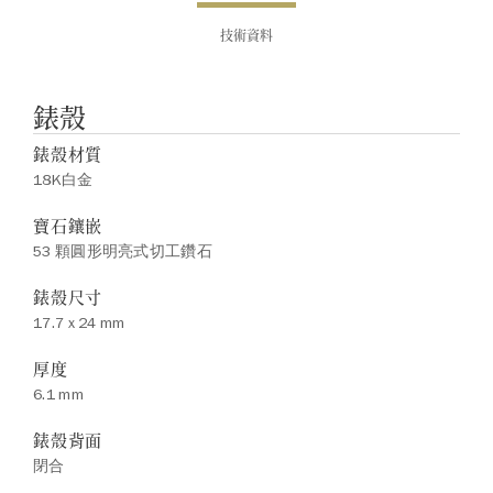
技術資料
錶殼
錶殼材質
18K白金
寶石鑲嵌
53 顆圓形明亮式切工鑽石
錶殼尺寸
17.7 x 24 mm
厚度
6.1 mm
錶殼背面
閉合