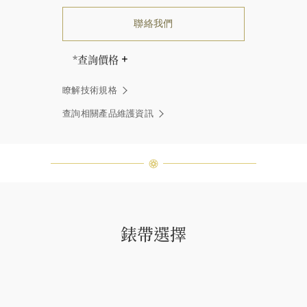
聯絡我們
*查詢價格
海瑞∙溫斯頓先生曾經說過「世間沒有
瞭解技術規格
兩顆相同的鑽石。」 海瑞溫斯頓的每
一件高級珠寶作品也是如此：每個寶
查詢相關產品維護資訊
石皆與眾不同而採用獨特鑲嵌方式，
重量和寶石的等級亦不盡相同。如有
疑問，敬請諮詢客戶服務。
錶帶選擇