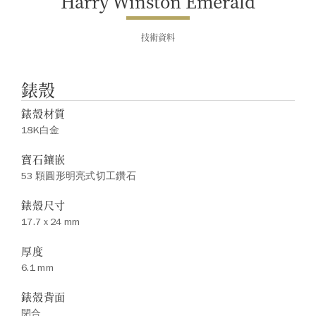
Harry Winston Emerald
技術資料
錶殼
錶殼材質
18K白金
寶石鑲嵌
53 顆圓形明亮式切工鑽石
錶殼尺寸
17.7 x 24 mm
厚度
6.1 mm
錶殼背面
閉合