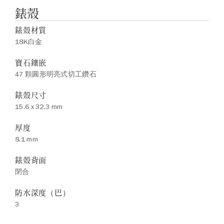
錶殼
錶殼材質
18K白金
寶石鑲嵌
47 顆圓形明亮式切工鑽石
錶殼尺寸
15.6 x 32.3 mm
厚度
8.1 mm
錶殼背面
閉合
防水深度（巴）
3