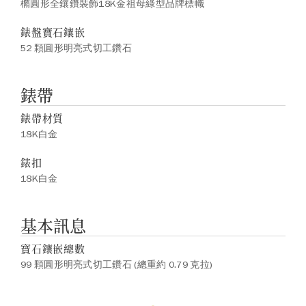
橢圓形全鑲鑽裝飾18K金祖母綠型品牌標幟
錶盤寶石鑲嵌
52 顆圓形明亮式切工鑽石
錶帶
錶帶材質
18K白金
錶扣
18K白金
基本訊息
寶石鑲嵌總數
99 顆圓形明亮式切工鑽石 (總重約 0.79 克拉)