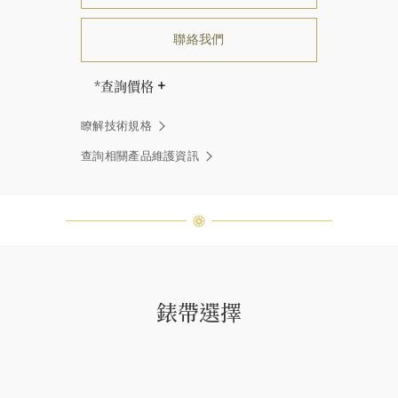
聯絡我們
*查詢價格
海瑞∙溫斯頓先生曾經說過「世間沒有
瞭解技術規格
兩顆相同的鑽石。」 海瑞溫斯頓的每
一件高級珠寶作品也是如此：每個寶
查詢相關產品維護資訊
石皆與眾不同而採用獨特鑲嵌方式，
重量和寶石的等級亦不盡相同。如有
疑問，敬請諮詢客戶服務。
錶帶選擇