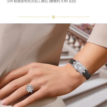
105 顆圓形明亮式切工鑽石 (總重約 0.80 克拉)