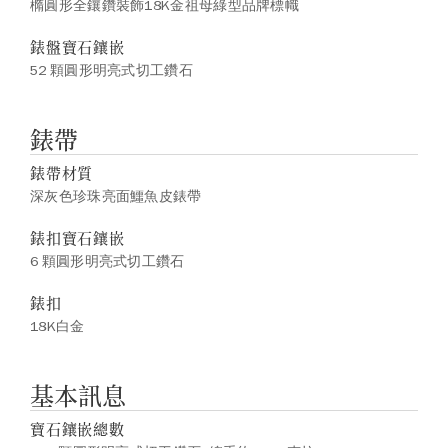
橢圓形全鑲鑽裝飾18K金祖母綠型品牌標幟
錶盤寶石鑲嵌
52 顆圓形明亮式切工鑽石
錶帶
錶帶材質
深灰色珍珠亮面鱷魚皮錶帶
錶扣寶石鑲嵌
6 顆圓形明亮式切工鑽石
錶扣
18K白金
基本訊息
寶石鑲嵌總數