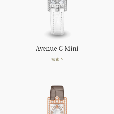
Avenue C Mini
探索