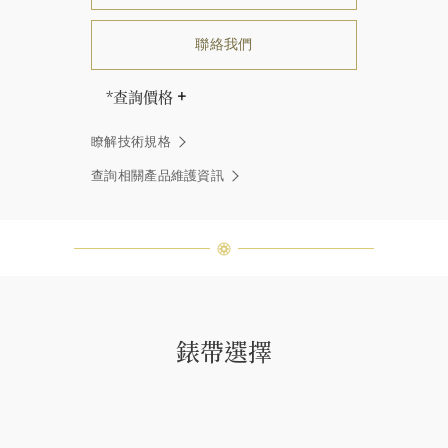
聯絡我們
*查詢價格
海瑞∙溫斯頓先生曾經說過「世間沒有
瞭解技術規格
兩顆相同的鑽石。」 海瑞溫斯頓的每
一件高級珠寶作品也是如此：每個寶
查詢相關產品維護資訊
石皆與眾不同而採用獨特鑲嵌方式，
重量和寶石的等級亦不盡相同。如有
疑問，敬請諮詢客戶服務。
錶帶選擇