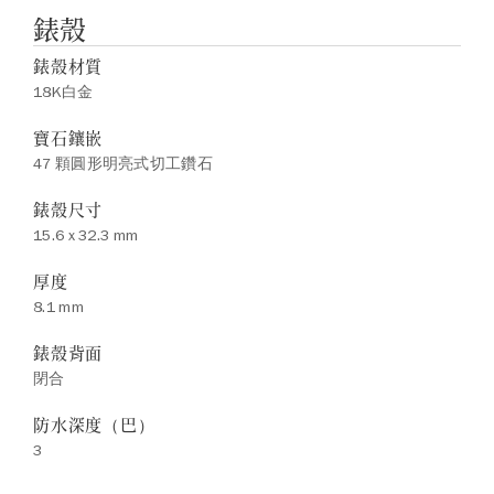
錶殼
錶殼材質
18K白金
寶石鑲嵌
47 顆圓形明亮式切工鑽石
錶殼尺寸
15.6 x 32.3 mm
厚度
8.1 mm
錶殼背面
閉合
防水深度（巴）
3