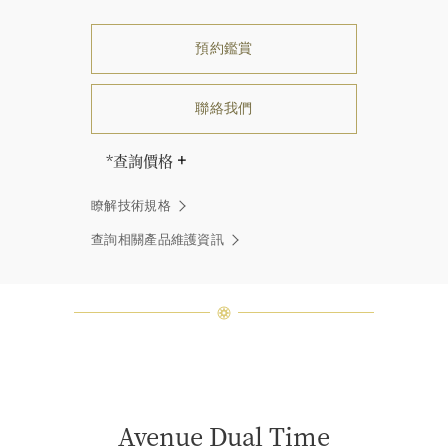
預約鑑賞
聯絡我們
*查詢價格
海瑞∙溫斯頓先生曾經說過「世間沒有
瞭解技術規格
兩顆相同的鑽石。」 海瑞溫斯頓的每
一件高級珠寶作品也是如此：每個寶
查詢相關產品維護資訊
石皆與眾不同而採用獨特鑲嵌方式，
重量和寶石的等級亦不盡相同。如有
疑問，敬請諮詢客戶服務。
Avenue Dual Time