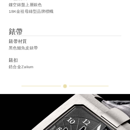
鏤空錶盤上層銀色
18K金祖母綠型品牌標幟
錶帶
錶帶材質
黑色鱷魚皮錶帶
錶扣
鋯合金Zalium