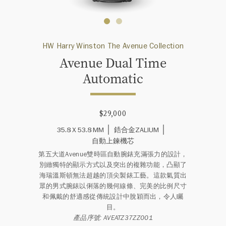
HW Harry Winston The Avenue Collection
Avenue Dual Time
Automatic
$29,000
35.8 X 53.8 MM
鋯合金ZALIUM
自動上鍊機芯
第五大道Avenue雙時區自動腕錶充滿張力的設計，
別緻獨特的顯示方式以及突出的複雜功能，凸顯了
海瑞溫斯頓無法超越的頂尖製錶工藝。這款氣質出
眾的男式腕錶以俐落的幾何線條、完美的比例尺寸
和佩戴的舒適感從傳統設計中脫穎而出，令人矚
目。
產品序號: AVEATZ37ZZ001