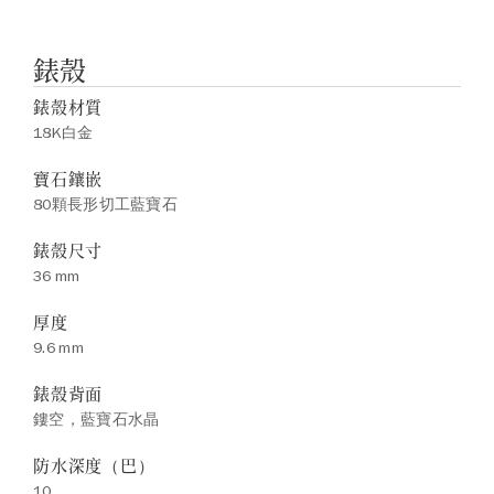
錶殼
錶殼材質
18K白金
寶石鑲嵌
80顆長形切工藍寶石
錶殼尺寸
36 mm
厚度
9.6 mm
錶殼背面
鏤空，藍寶石水晶
防水深度（巴）
10