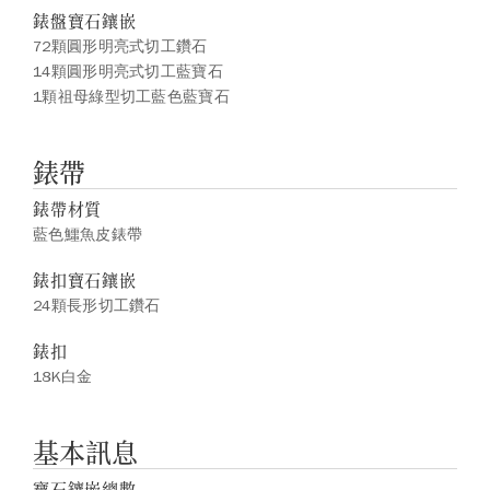
錶盤寶石鑲嵌
72顆圓形明亮式切工鑽石
14顆圓形明亮式切工藍寶石
1顆祖母綠型切工藍色藍寶石
錶帶
錶帶材質
藍色鱷魚皮錶帶
錶扣寶石鑲嵌
24顆長形切工鑽石
錶扣
18K白金
基本訊息
寶石鑲嵌總數