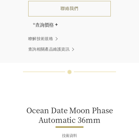
聯絡我們
*查詢價格
海瑞∙溫斯頓先生曾經說過「世間沒有
瞭解技術規格
兩顆相同的鑽石。」 海瑞溫斯頓的每
一件高級珠寶作品也是如此：每個寶
查詢相關產品維護資訊
石皆與眾不同而採用獨特鑲嵌方式，
重量和寶石的等級亦不盡相同。如有
疑問，敬請諮詢客戶服務。
Ocean Date Moon Phase
Automatic 36mm
技術資料