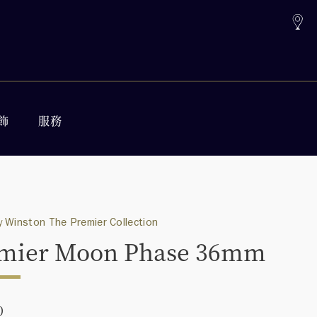
飾
服務
 Winston The Premier Collection
mier Moon Phase 36mm
0