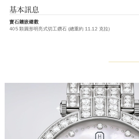
基本訊息
寶石鑲嵌總數
405 顆圓形明亮式切工鑽石 (總重約 11.12 克拉)