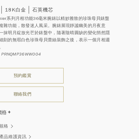
18K白金
石英機芯
remier系列月相功能36毫米腕錶以精妙雅致的珍珠母貝錶盤
複雜功能，散發迷人風采。腕錶展現靜謐幽美的月夜意
一抹明月綻放光芒於錶盤中，隨著陰晴圓缺的變化悄然隱
細刻的無瑕白色珍珠母貝蕾絲裝飾之後，表示一個月相週
。
 PRNQMP36WW004
預約鑑賞
聯絡我們
價格
溫斯頓先生曾經說過「世間沒有兩顆相同的鑽石。」 海瑞溫斯
規格
一件高級珠寶作品也是如此：每個寶石皆與眾不同而採用獨
方式，重量和寶石的等級亦不盡相同。如有疑問，敬請諮詢
產品維護資訊