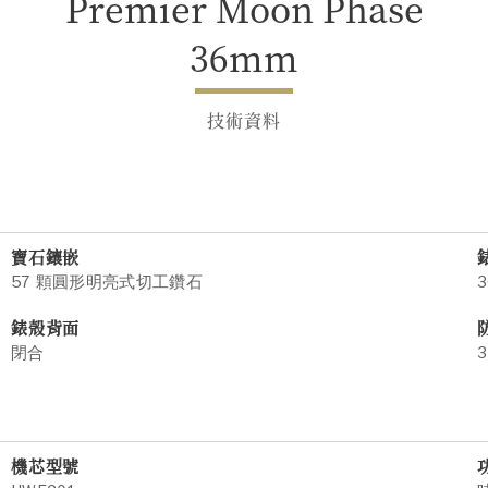
Premier Moon Phase
36mm
技術資料
寶石鑲嵌
57 顆圓形明亮式切工鑽石
3
錶殼背面
閉合
3
機芯型號