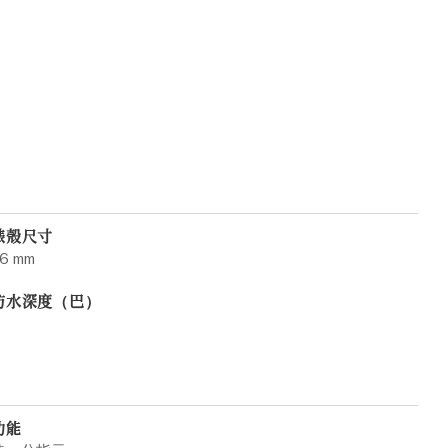
錶殼尺寸
6 mm
防水深度（巴）
功能