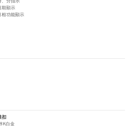
時、分指示
日期顯示
月相功能顯示
錶扣
18K白金