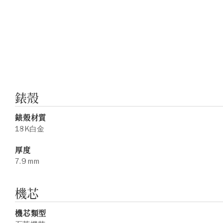
錶殼
錶殼材質
18K白金
厚度
7.9 mm
機芯
機芯類型