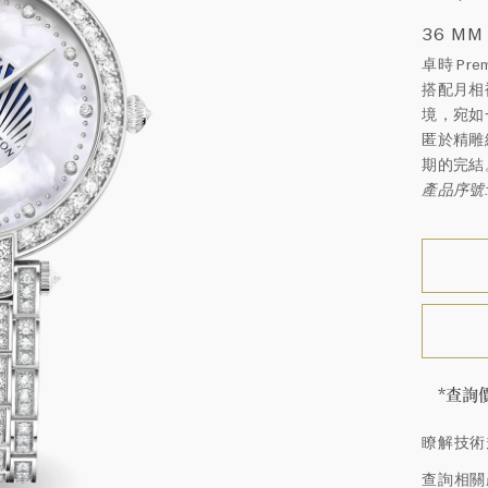
36 MM
卓時 P
搭配月相
境，宛如
匿於精雕
期的完結
產品序號:
*查詢
海瑞∙
瞭解技術
頓的每
特鑲嵌
查詢相關