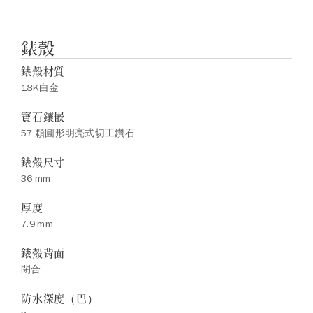
錶殼
錶殼材質
18K白金
寶石鑲嵌
57 顆圓形明亮式切工鑽石
錶殼尺寸
36 mm
厚度
7.9 mm
錶殼背面
閉合
防水深度（巴）