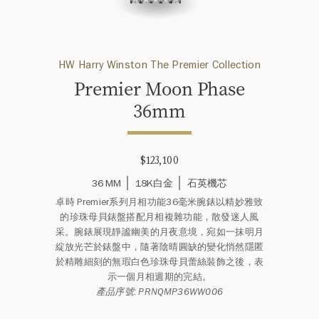
HW Harry Winston The Premier Collection
Premier Moon Phase
36mm
$123,100
36 MM
18K白金
石英機芯
卓時 Premier系列月相功能36毫米腕錶以精妙雅致
的珍珠母貝錶盤搭配月相複雜功能，散發迷人風
采。腕錶展現靜謐幽美的月夜意境，宛如一抹明月
綻放光芒於錶盤中，隨著陰晴圓缺的變化悄然隱匿
於精雕細刻的無瑕白色珍珠母貝蕾絲裝飾之後，表
示一個月相週期的完結。
產品序號: PRNQMP36WW006