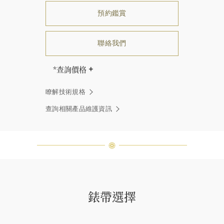
預約鑑賞
聯絡我們
*查詢價格
海瑞∙溫斯頓先生曾經說過「世間沒有
瞭解技術規格
兩顆相同的鑽石。」 海瑞溫斯頓的每
一件高級珠寶作品也是如此：每個寶
查詢相關產品維護資訊
石皆與眾不同而採用獨特鑲嵌方式，
重量和寶石的等級亦不盡相同。如有
疑問，敬請諮詢客戶服務。
錶帶選擇