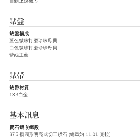
自動上鍊機芯
錶盤
錶盤構成
藍色微珠打磨珍珠母貝
白色微珠打磨珍珠母貝
蕾絲工藝
錶帶
錶帶材質
18K白金
基本訊息
寶石鑲嵌總數
375 顆圓形明亮式切工鑽石 (總重約 11.01 克拉)