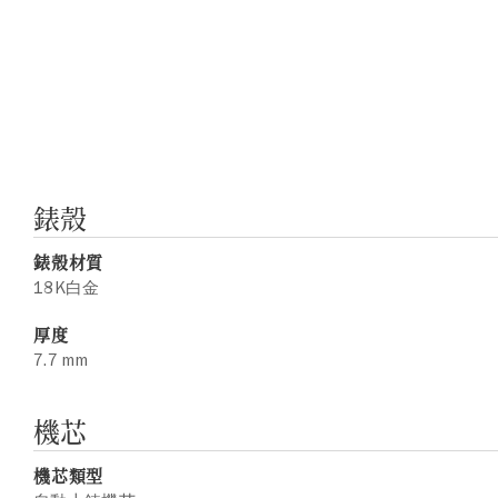
錶殼
錶殼材質
18K白金
厚度
7.7 mm
機芯
機芯類型