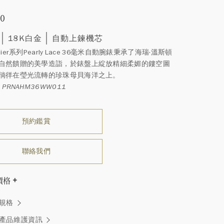
00
18K白金
自動上鍊機芯
mier系列Pearly Lace 36毫米自動腕錶秉承了海瑞·溫斯頓
自然饋贈的美學造詣，於錶盤上綻放精細柔媚的鏤空圖
徜徉在瑩光流轉的珍珠母貝海洋之上。
 PRNAHM36WW011
預約鑑賞
聯絡我們
價格
溫斯頓先生曾經說過「世間沒有兩顆相同的鑽石。」 海瑞溫斯
規格
一件高級珠寶作品也是如此：每個寶石皆與眾不同而採用獨
方式，重量和寶石的等級亦不盡相同。如有疑問，敬請諮詢
產品維護資訊