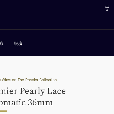
飾
服務
 Winston The Premier Collection
mier Pearly Lace
omatic 36mm