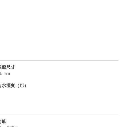
錶殼尺寸
6 mm
防水深度（巴）
功能