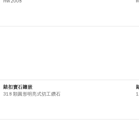
HW2008
錶扣寶石鑲嵌
318 顆圓形明亮式切工鑽石