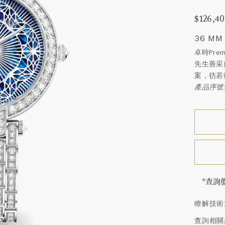
$126,4
36 MM
卓時Pre
先生善采
案，彷若
產品序號:
*查詢
海瑞∙
瞭解技術
頓的每
特鑲嵌
查詢相關