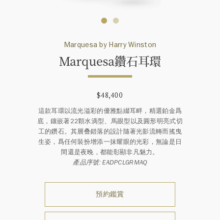
Marquesa by Harry Winston
Marquesa鑽石耳環
$48,400
這款耳環以流光溢彩的優雅點綴耳畔，精選鉑金爲
底，鑲嵌著22顆水滴型、馬眼型以及圓形明亮式切
工的鑽石。其層叠錯落的設計隨著光影流轉而搖曳
生姿，爲任何裝扮增添一抹耀眼的光彩，無論是日
間還是夜晚，都能彰顯非凡魅力。
產品序號: EADPCLGRMAQ
預約鑑賞