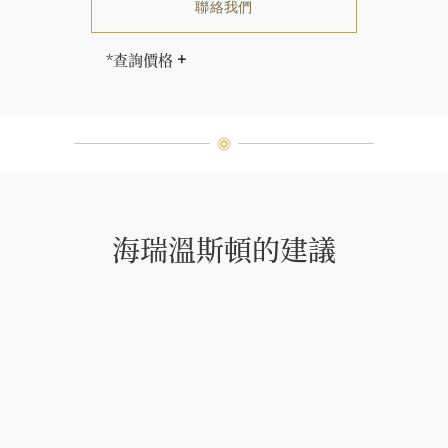
聯絡我們
*查詢價格
海瑞∙溫斯頓先生曾經說過「世間沒有
兩顆相同的鑽石。」 海瑞溫斯頓的每
一件高級珠寶作品也是如此：每個寶
石皆與眾不同而採用獨特鑲嵌方式，
重量和寶石的等級亦不盡相同。如有
疑問，敬請諮詢客戶服務。
海瑞溫斯頓的建議