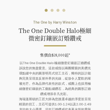
The One by Harry Winston
The One Double Halo極細
微密釘鑲嵌訂婚鑽戒
售價自$28,000起
*
以The One Double Halo 極細微密釘鑲嵌訂婚鑽戒
訴說您的無盡愛意。這款戒指以兩圈耀眼的美鑽光
環點綴中央的圓形明亮式切工主石，獨特的設計能
夠完美呈現並反射外界的光線，綻放令人驚歎的璀
璨光芒。作為品牌代表性的款式，戒圈上也採用極
細微密釘鑲嵌的工藝點綴鑽石，為經典的圓形訂婚
鑽戒增添非凡光彩。
海瑞溫斯頓的工匠大師為您挑選卓越的淨度並呈現
精湛的切工，主石可提供1.00-1.24以及2.00-2.49
克拉的大小選擇。這款訂婚鑽戒代表著永恆的愛與