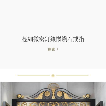
極細微密釘鑲嵌鑽石戒指
探索