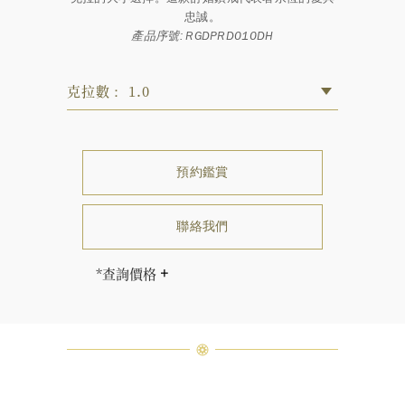
忠誠。
產品序號: RGDPRD010DH
克拉數： 1.0
預約鑑賞
聯絡我們
*查詢價格
售價因克拉重量、色澤和淨度而相應
調整。
海瑞∙溫斯頓先生曾經說過「世間沒有
兩顆相同的鑽石。」 海瑞溫斯頓的每
一件高級珠寶作品也是如此：每個寶
石皆與眾不同而採用獨特鑲嵌方式，