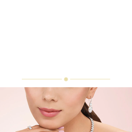
重量和寶石的等級亦不盡相同。如有
疑問，敬請諮詢客戶服務。
海瑞溫斯頓The One枕型切工極細微密釘鑲嵌訂婚鑽戒
珠寶工藝大師以穩定的筆觸和細膩的精準度，為一系列訂婚戒指的草