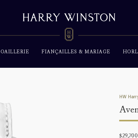
JOAILLERIE
FIANÇAILLES & MARIAGE
HORL
HW Harry
Aven
$29,700