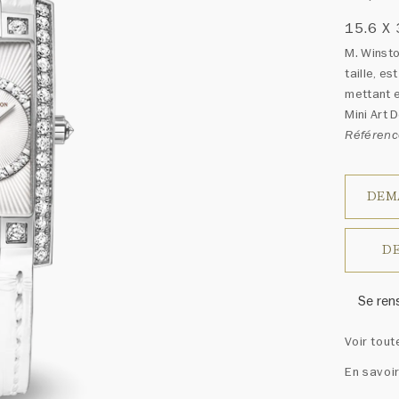
15.6 X
M. Winsto
taille, es
mettant e
Mini Art 
Référen
DEM
DE
Se ren
Harry W
Voir tout
ressem
un ass
En savoir
précieu