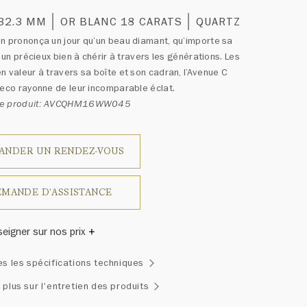
 32.3 MM
OR BLANC 18 CARATS
QUARTZ
n prononça un jour qu’un beau diamant, qu’importe sa
t un précieux bien à chérir à travers les générations. Les
n valeur à travers sa boîte et son cadran, l’Avenue C
Deco rayonne de leur incomparable éclat.
ce produit: AVCQHM16WW045
ANDER UN RENDEZ-VOUS
MANDE D'ASSISTANCE
seigner sur nos prix
inston a un jour déclaré: «Il n'y a pas deux diamants qui se
es les spécifications techniques
blent.» Chaque bijou de la Maison Harry Winston présente
emblage exclusif de diamants uniques et de pierres
 plus sur l'entretien des produits
ses, le poids en carats et la quantité de pierres peuvent