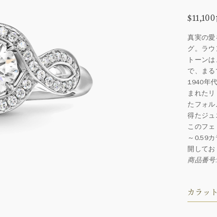
$11,1
真実の愛
グ。ラウ
トーンは
で、まる
1940
まれたリ
たフォル
得たジュ
このフェ
～0.59
開してお
商品番号: 
カラット 