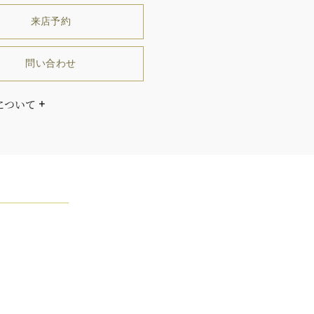
来店予約
問い合わせ
について
センターストーンのカラット及びグレードにより異なりま
ダイヤモンドはひとつとしてありません」創始者ハリー・
ストンはそう語りました。ハリー・ウィンストンによって
れた最高品質のダイヤモンド及びジェムストーンは、ひと
つが唯一無二の個性を有する天然の素材であるため、同製
おいてカラットおよび石数、クオリティ等が僅かに異なる
あります。ご不明な点は、クライアントインフォメーショ
お問合せ下さい。