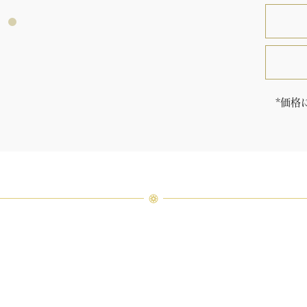
*価格
価格は
す。
「同じ
ウィン
厳選さ
つひと
品間に
場合が
ンまで