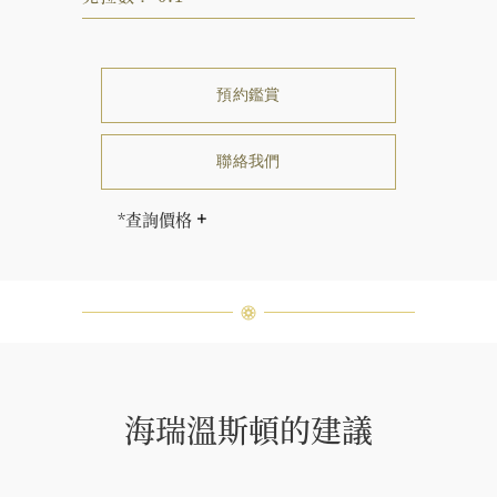
預約鑑賞
聯絡我們
*查詢價格
海瑞∙溫斯頓先生曾經說過「世間沒有
兩顆相同的鑽石。」 海瑞溫斯頓的每
一件高級珠寶作品也是如此：每個寶
石皆與眾不同而採用獨特鑲嵌方式，
重量和寶石的等級亦不盡相同。如有
疑問，敬請諮詢客戶服務。
海瑞溫斯頓的建議