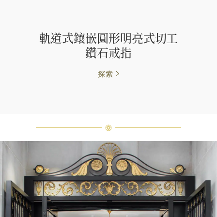
軌道式鑲嵌圓形明亮式切工
鑽石戒指
探索