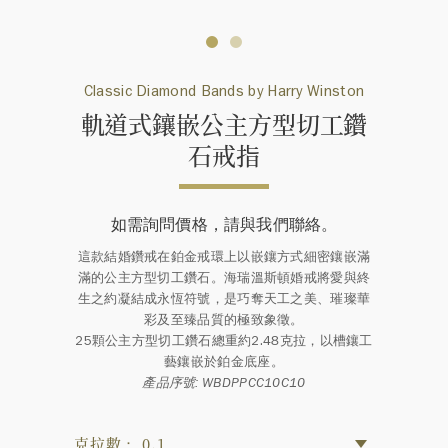
Classic Diamond Bands by Harry Winston
軌道式鑲嵌公主方型切工鑽
石戒指
如需詢問價格，請與我們聯絡。
這款結婚鑽戒在鉑金戒環上以嵌鑲方式細密鑲嵌滿
滿的公主方型切工鑽石。海瑞溫斯頓婚戒將愛與終
生之約凝結成永恆符號，是巧奪天工之美、璀璨華
彩及至臻品質的極致象徵。
25顆公主方型切工鑽石總重約2.48克拉，以槽鑲工
藝鑲嵌於鉑金底座。
產品序號: WBDPPCC10C10
克拉數： 0.1