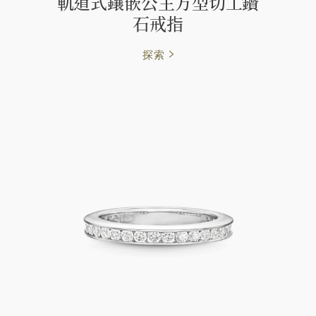
軌道式鑲嵌公主方型切工鑽
石戒指
探索