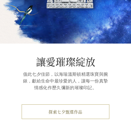
讓愛璀璨綻放
值此七夕佳節，以海瑞溫斯頓精選珠寶與腕
錶，獻給生命中最珍愛的人，讓每一份真摯
情感化作歷久彌新的璀璨印記。
探索七夕甄選作品